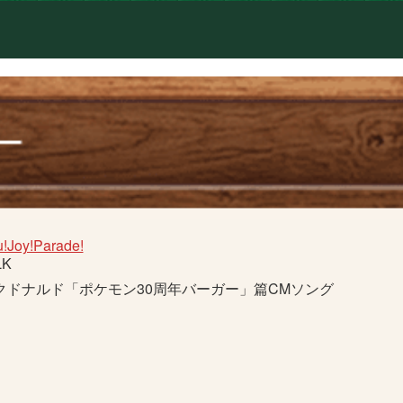
!Joy!Parade!
LK
クドナルド「ポケモン30周年バーガー」篇CMソング