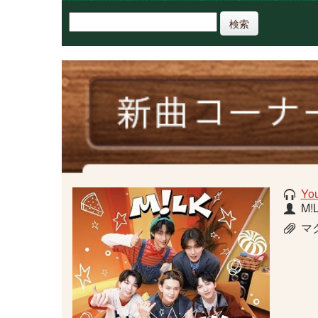
検索
You
M!
マ