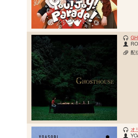
GH
RO
配
オ
YO